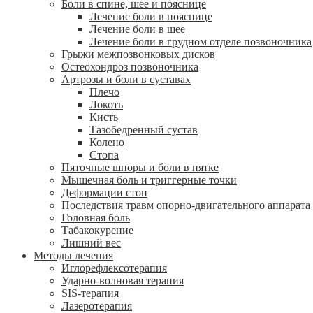
Боли в спине, шее и пояснице
Лечение боли в пояснице
Лечение боли в шее
Лечение боли в грудном отделе позвоночника
Грыжи межпозвонковых дисков
Остеохондроз позвоночника
Артрозы и боли в суставах
Плечо
Локоть
Кисть
Тазобедренный сустав
Колено
Стопа
Пяточные шпоры и боли в пятке
Мышечная боль и триггерные точки
Деформации стоп
Последствия травм опорно-двигательного аппарата
Головная боль
Табакокурение
Лишний вес
Методы лечения
Иглорефлексотерапия
Ударно-волновая терапия
SIS-терапия
Лазеротерапия