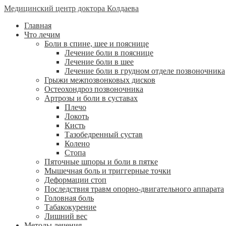
Медицинский центр доктора Колдаева
Главная
Что лечим
Боли в спине, шее и пояснице
Лечение боли в пояснице
Лечение боли в шее
Лечение боли в грудном отделе позвоночника
Грыжи межпозвонковых дисков
Остеохондроз позвоночника
Артрозы и боли в суставах
Плечо
Локоть
Кисть
Тазобедренный сустав
Колено
Стопа
Пяточные шпоры и боли в пятке
Мышечная боль и триггерные точки
Деформации стоп
Последствия травм опорно-двигательного аппарата
Головная боль
Табакокурение
Лишний вес
Методы лечения