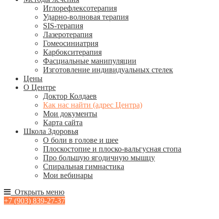
Иглорефлексотерапия
Ударно-волновая терапия
SIS-терапия
Лазеротерапия
Гомеосиниатрия
Карбокситерапия
Фасциальные манипуляции
Изготовление индивидуальных стелек
Цены
О Центре
Доктор Колдаев
Как нас найти (адрес Центра)
Мои документы
Карта сайта
Школа Здоровья
О боли в голове и шее
Плоскостопие и плоско-вальгусная стопа
Про большую ягодичную мышцу
Спиральная гимнастика
Мои вебинары
Открыть меню
+7 (903) 839-27-37