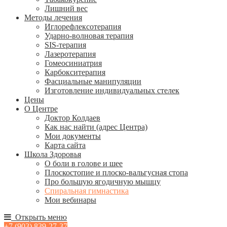
Лишний вес
Методы лечения
Иглорефлексотерапия
Ударно-волновая терапия
SIS-терапия
Лазеротерапия
Гомеосиниатрия
Карбокситерапия
Фасциальные манипуляции
Изготовление индивидуальных стелек
Цены
О Центре
Доктор Колдаев
Как нас найти (адрес Центра)
Мои документы
Карта сайта
Школа Здоровья
О боли в голове и шее
Плоскостопие и плоско-вальгусная стопа
Про большую ягодичную мышцу
Спиральная гимнастика
Мои вебинары
Открыть меню
+7 (903) 839-27-37