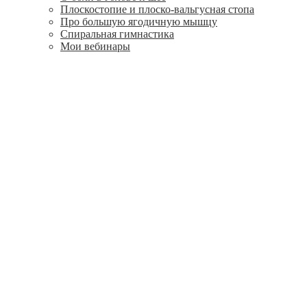
Плоскостопие и плоско-вальгусная стопа
Про большую ягодичную мышцу
Спиральная гимнастика
Мои вебинары