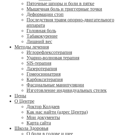
Пяточные шпоры и боли в пятке
Мышечная боль и триггерные точки
Деформации стоп
Последствия травм опорно-двигательного
аппарата
Головная боль
Табакокурение
Лишний вес
Методы лечения
Иглорефлексотерапия
Ударно-волновая терапия
SIS-терапия
Лазеротерапия
Гомеосиниатрия
Карбокситерапия
Фасциальные манипуляции
Изготовление индивидуальных стелек
Цены
О Центре
Доктор Колдаев
Как нас найти (адрес Центра)
Мои документы
Карта сайта
Школа Здоровья
О боли в голове и шее