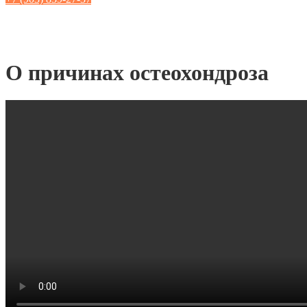
Спиральная гимнастика
О причинах остеохондроза