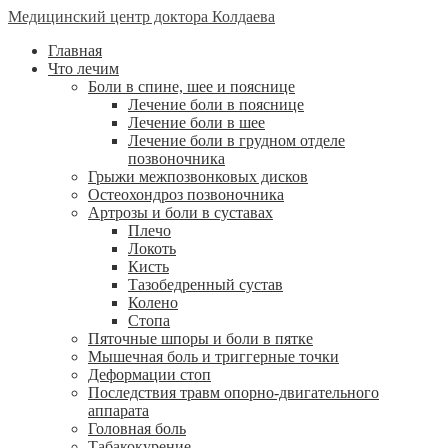
Медицинский центр доктора Колдаева
Главная
Что лечим
Боли в спине, шее и пояснице
Лечение боли в пояснице
Лечение боли в шее
Лечение боли в грудном отделе
позвоночника
Грыжи межпозвонковых дисков
Остеохондроз позвоночника
Артрозы и боли в суставах
Плечо
Локоть
Кисть
Тазобедренный сустав
Колено
Стопа
Пяточные шпоры и боли в пятке
Мышечная боль и триггерные точки
Деформации стоп
Последствия травм опорно-двигательного
аппарата
Головная боль
Табакокурение