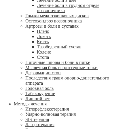
Лечение боли в шее
Лечение боли в грудном отделе
позвоночника
Грыжи межпозвонковых дисков
Остеохондроз позвоночника
Артрозы и боли в суставах
Плечо
Локоть
Кисть
Тазобедренный сустав
Колено
Стопа
Пяточные шпоры и боли в пятке
Мышечная боль и триггерные точки
Деформации стоп
Последствия травм опорно-двигательного
аппарата
Головная боль
Табакокурение
Лишний вес
Методы лечения
Иглорефлексотерапия
Ударно-волновая терапия
SIS-терапия
Лазеротерапия