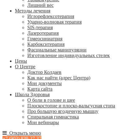
Лишний вес
Методы лечения
Иглорефлексотерапия
Ударно-волновая терапия
SIS-терапия
Лазеротерапия
Гомеосиниатрия
Карбокситерапия
Фасциальные манипуляции
Изготовление индивидуальных стелек
Цены
О Центре
Доктор Колдаев
Как нас найти (адрес Центра)
Мои документы
Карта сайта
Школа Здоровья
О боли в голове и шее
Плоскостопие и плоско-вальгусная стопа
Про большую ягодичную мышцу
Спиральная гимнастика
Мои вебинары
Открыть меню
+7 (903) 839-27-37