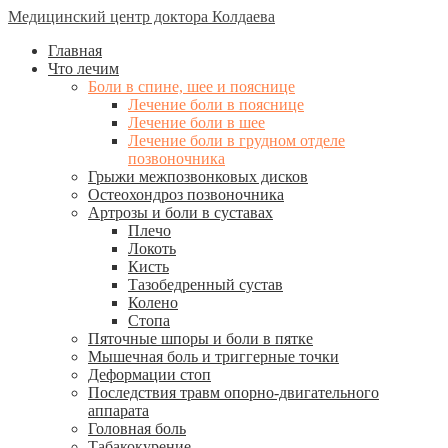
Медицинский центр доктора Колдаева
Главная
Что лечим
Боли в спине, шее и пояснице
Лечение боли в пояснице
Лечение боли в шее
Лечение боли в грудном отделе
позвоночника
Грыжи межпозвонковых дисков
Остеохондроз позвоночника
Артрозы и боли в суставах
Плечо
Локоть
Кисть
Тазобедренный сустав
Колено
Стопа
Пяточные шпоры и боли в пятке
Мышечная боль и триггерные точки
Деформации стоп
Последствия травм опорно-двигательного
аппарата
Головная боль
Табакокурение