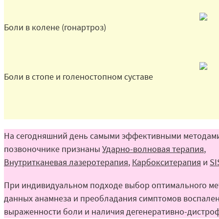
Боли в колене (гонартроз)
Боли в стопе и голеностопном суставе
На сегодняшний день
самыми эффективными методами 
позвоночнике
признаны
Ударно-волновая терапия
,
Внутритканевая лазеротерапия
,
Карбокситерапия
и
SI
При индивидуальном подходе выбор оптимального мет
данных анамнеза и преобладания симптомов воспалени
выраженности боли и наличия дегенеративно-дистроф