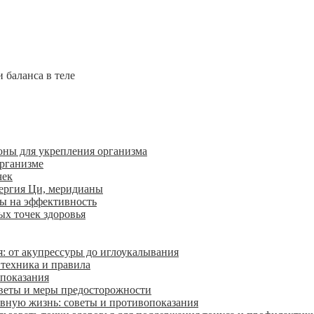
оны для укрепления организма
организме
чек
ергия Ци, меридианы
ы на эффективность
х точек здоровья
я: от акупрессуры до иглоукалывания
 техника и правила
 показания
оветы и меры предосторожности
евную жизнь: советы и противопоказания