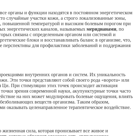
 все органы и функции находятся в постоянном энергетическом
то случайные участки кожи, а строго локализованные зоны,
, повышенной температурой и высоким болевым порогом при
ых энергетических каналов, называемых
меридианами
, по
которых связана с определенным органом или системой и
гетические блоки и восстанавливать баланс в организме, что,
ые перспективы для профилактики заболеваний и поддержания
проекциями внутренних органов и систем. Их уникальность
жи. Эти точки представляют собой своего рода «ворота» или
я Ци. При стимуляции этих точек происходит активация
 точки зрения современной науки, акупунктурные точки часто
ействие на них может модулировать болевые ощущения, влиять
обезболивающих веществ организма. Таким образом,
и оказывать целенаправленное терапевтическое воздействие.
то жизненная сила, которая пронизывает все живое и