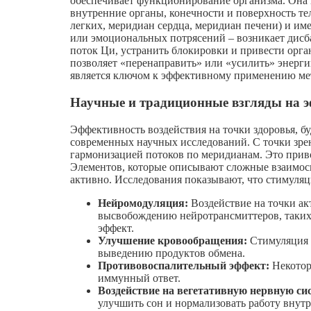
обеспечивает функционирование организма. Она
внутренние органы, конечности и поверхность т
легких, меридиан сердца, меридиан печени) и име
или эмоциональных потрясений – возникает дисба
поток Ци, устранить блокировки и привести орга
позволяет «перенаправить» или «усилить» энергию
является ключом к эффективному применению ме
Научные и традиционные взгляды на 
Эффективность воздействия на точки здоровья, б
современных научных исследований. С точки зр
гармонизацией потоков по меридианам. Это прив
Элементов, которые описывают сложные взаимос
активно. Исследования показывают, что стимуля
Нейромодуляция:
Воздействие на точки ак
высвобождению нейротрансмиттеров, таких
эффект.
Улучшение кровообращения:
Стимуляция т
выведению продуктов обмена.
Противовоспалительный эффект:
Некотор
иммунный ответ.
Воздействие на вегетативную нервную си
улучшить сон и нормализовать работу внут