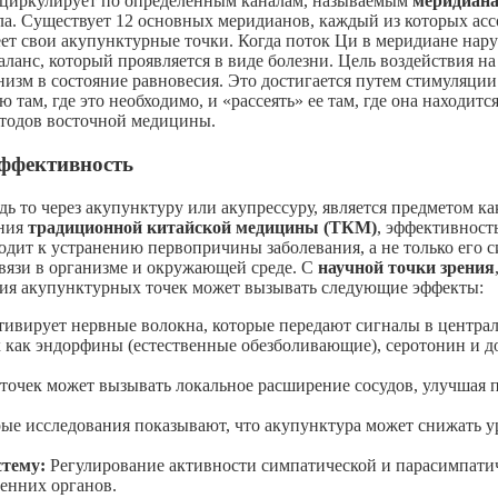
 циркулирует по определенным каналам, называемым
меридиан
ела. Существует 12 основных меридианов, каждый из которых ас
ет свои акупунктурные точки. Когда поток Ци в меридиане наруша
ланс, который проявляется в виде болезни. Цель воздействия н
низм в состояние равновесия. Это достигается путем стимуляци
 там, где это необходимо, и «рассеять» ее там, где она находи
тодов восточной медицины.
эффективность
удь то через акупунктуру или акупрессуру, является предметом 
ения
традиционной китайской медицины (ТКМ)
, эффективност
одит к устранению первопричины заболевания, а не только его
вязи в организме и окружающей среде. С
научной точки зрения
ция акупунктурных точек может вызывать следующие эффекты:
тивирует нервные волокна, которые передают сигналы в центра
 как эндорфины (естественные обезболивающие), серотонин и д
очек может вызывать локальное расширение сосудов, улучшая пр
ые исследования показывают, что акупунктура может снижать у
стему:
Регулирование активности симпатической и парасимпатиче
ренних органов.