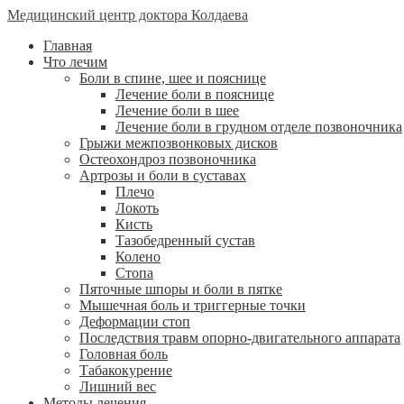
Медицинский центр доктора Колдаева
Главная
Что лечим
Боли в спине, шее и пояснице
Лечение боли в пояснице
Лечение боли в шее
Лечение боли в грудном отделе позвоночника
Грыжи межпозвонковых дисков
Остеохондроз позвоночника
Артрозы и боли в суставах
Плечо
Локоть
Кисть
Тазобедренный сустав
Колено
Стопа
Пяточные шпоры и боли в пятке
Мышечная боль и триггерные точки
Деформации стоп
Последствия травм опорно-двигательного аппарата
Головная боль
Табакокурение
Лишний вес
Методы лечения