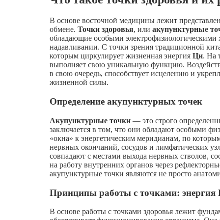
В основе восточной медицины лежит представлени
обмене.
Точки здоровья
, или
акупунктурные то
обладающие особыми электрофизиологическими 
надавливании. С точки зрения традиционной ки
которым циркулирует жизненная энергия
Ци
. На
выполняет свою уникальную функцию. Воздействие
в свою очередь, способствует исцелению и укре
жизненной силы.
Определение акупунктурных точек
Акупунктурные точки
— это строго определенны
заключается в том, что они обладают особыми ф
«окна» к энергетическим меридианам, по которым
нервных окончаний, сосудов и лимфатических узл
совпадают с местами выхода нервных стволов, с
на работу внутренних органов через рефлекторн
акупунктурные точки являются не просто анатом
Принципы работы с точками: энергия
В основе работы с точками здоровья лежит фунд