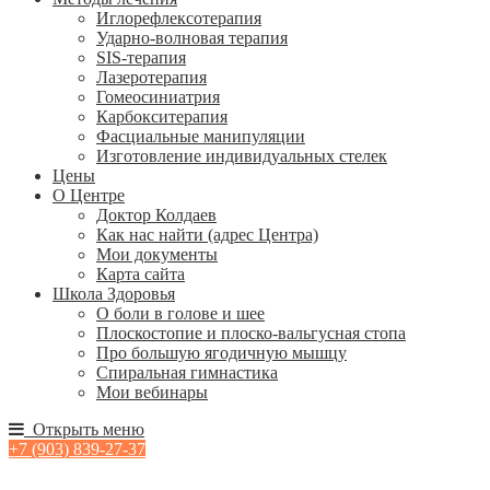
Иглорефлексотерапия
Ударно-волновая терапия
SIS-терапия
Лазеротерапия
Гомеосиниатрия
Карбокситерапия
Фасциальные манипуляции
Изготовление индивидуальных стелек
Цены
О Центре
Доктор Колдаев
Как нас найти (адрес Центра)
Мои документы
Карта сайта
Школа Здоровья
О боли в голове и шее
Плоскостопие и плоско-вальгусная стопа
Про большую ягодичную мышцу
Спиральная гимнастика
Мои вебинары
Открыть меню
+7 (903) 839-27-37