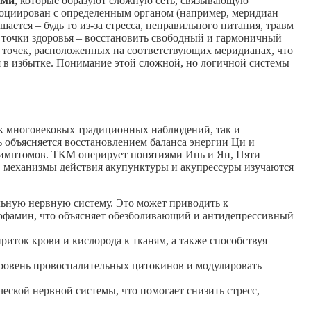
ами
, которые образуют сложную сеть, связывающую
социирован с определенным органом (например, меридиан
ется – будь то из-за стресса, неправильного питания, травм
а точки здоровья – восстановить свободный и гармоничный
и точек, расположенных на соответствующих меридианах, что
тся в избытке. Понимание этой сложной, но логичной системы
как многовековых традиционных наблюдений, так и
ь объясняется восстановлением баланса энергии Ци и
 симптомов. ТКМ оперирует понятиями Инь и Ян, Пяти
, механизмы действия акупунктуры и акупрессуры изучаются
льную нервную систему. Это может приводить к
офамин, что объясняет обезболивающий и антидепрессивный
иток крови и кислорода к тканям, а также способствуя
ровень провоспалительных цитокинов и модулировать
ской нервной системы, что помогает снизить стресс,