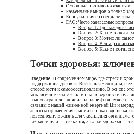
Ежедневные практики: как испол
Основные противопоказания к во
Развенчание мифов о точках здо
Консультация со специалистом:
FAQ: Часто задаваемые вопросы
Вопрос 1: Где находятся о
Вопрос 2: Какие точки ак
Вопрос 3: Можно ли самост
Вопрос 4: В чем разница 
Вопрос 5: Какие противоп
Точки здоровья: ключе
Введение:
В современном мире, где стресс и хро
поддержания здоровья. Восточная медицина, с ее
способности к самовосстановлению. В основе эт
микроскопические участки на поверхности тела я
и многогранное влияние на наше физическое и эм
связаны с нашей жизненной энергией Ци и мерид
аспекты применения знаний о точках здоровья, о
повседневную жизнь для укрепления организма, 
где ваше тело — это карта, а точки здоровья — э
Что такое точки здоровья и их 