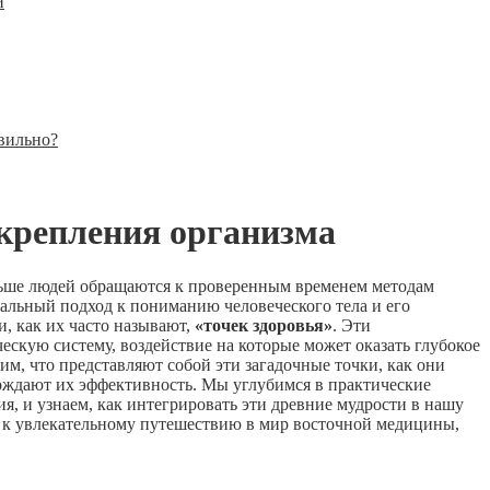
и
авильно?
крепления организма
ольше людей обращаются к проверенным временем методам
кальный подход к пониманию человеческого тела и его
ли, как их часто называют,
«точек здоровья»
. Эти
скую систему, воздействие на которые может оказать глубокое
м, что представляют собой эти загадочные точки, как они
рждают их эффективность. Мы углубимся в практические
я, и узнаем, как интегрировать эти древние мудрости в нашу
ь к увлекательному путешествию в мир восточной медицины,