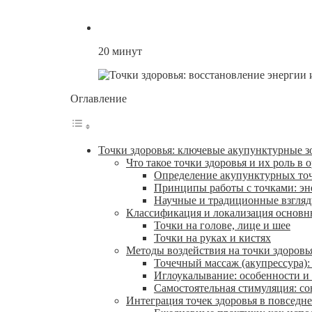
20
минут
Оглавление
Точки здоровья: ключевые акупунктурные з
Что такое точки здоровья и их роль в 
Определение акупунктурных то
Принципы работы с точками: эн
Научные и традиционные взгляд
Классификация и локализация основны
Точки на голове, лице и шее
Точки на руках и кистях
Методы воздействия на точки здоровь
Точечный массаж (акупрессура):
Иглоукалывание: особенности и
Самостоятельная стимуляция: с
Интеграция точек здоровья в повседн