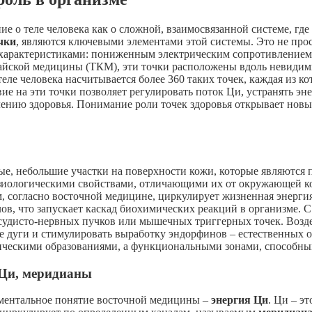
е о теле человека как о сложной, взаимосвязанной системе, где
чки
, являются ключевыми элементами этой системы. Это не прос
характеристиками: пониженным электрическим сопротивлением
тайской медицины (ТКМ), эти точки расположены вдоль невидим
 теле человека насчитывается более 360 таких точек, каждая из 
 на эти точки позволяет регулировать поток Ци, устранять энер
плению здоровья. Понимание роли точек здоровья открывает нов
е, небольшие участки на поверхности кожи, которые являются 
изиологическими свойствами, отличающими их от окружающей ко
, согласно восточной медицине, циркулирует жизненная энерги
ов, что запускает каскад биохимических реакций в организме. С
осудисто-нервных пучков или мышечных триггерных точек. Возд
ые дуги и стимулировать выработку эндорфинов – естественных 
ическими образованиями, а функциональными зонами, способным
 Ци, меридианы
аментальное понятие восточной медицины –
энергия Ци
. Ци – э