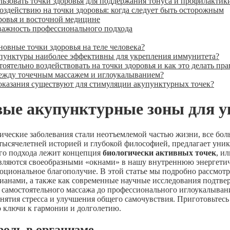
ьзовать точки здоровья для поддержания тонуса и профилактик
здействию на точки здоровья: когда следует быть осторожным
ровья и восточной медицине
 важность профессионального подхода
сновные точки здоровья на теле человека?
упунктуры наиболее эффективны для укрепления иммунитета?
оятельно воздействовать на точки здоровья и как это делать пр
между точечным массажем и иглоукалыванием?
оказания существуют для стимуляции акупунктурных точек?
вые акупунктурные зоны для у
нические заболевания стали неотъемлемой частью жизни, все б
 тысячелетней историей и глубокой философией, предлагает уни
ого подхода лежит концепция
биологически активных точек
, и
вляются своеобразными «окнами» в нашу внутреннюю энергетиче
оциональное благополучие. В этой статье мы подробно рассмотри
ианами, а также как современные научные исследования подтве
т самостоятельного массажа до профессионального иглоукалывани
снятия стресса и улучшения общего самочувствия. Приготовьтес
то ключи к гармонии и долголетию.
роль в организме